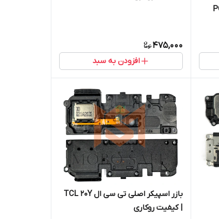
ومی POCO
475,000
افزودن به سبد
 |
بازر اسپیکر اصلی تی سی ال TCL 20Y
| کیفیت روکاری