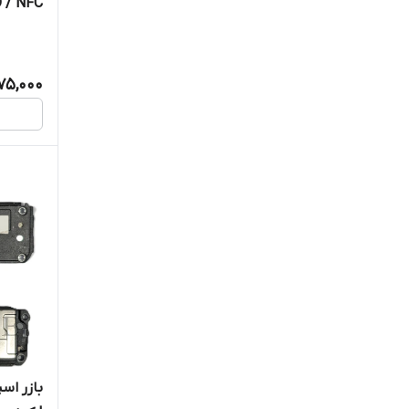
PRO / NFC | کیف
75,000