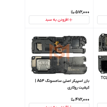
572,000
افزودن به سبد
 تی سی ال TCL 40
بازر اسپیکر اصلی سامسونگ A54 |
کیفیت روکاری
472,000