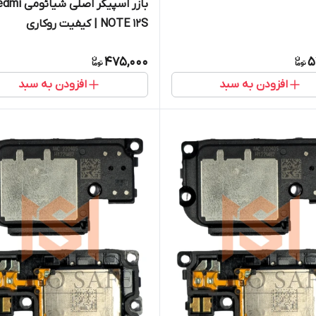
بازر اسپیکر اصلی شیائ
NOTE 12S | کیفیت روکاری
475,000
5
افزودن به سبد
افزودن به سبد