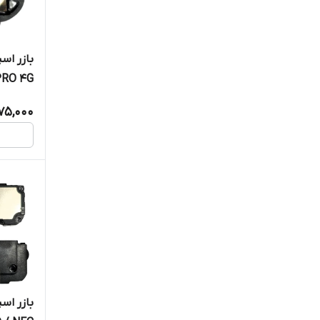
TE 11 PRO 4G
75,000