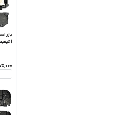
| کیفیت
75,000