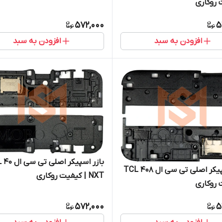
 روکاری
572,000
5
افزودن به سبد
افزودن به سبد
بازر اسپیکر اصلی
بازر اسپیکر اصلی تی سی ال TCL 408
NXT | کیفیت روکاری
 روکاری
572,000
5