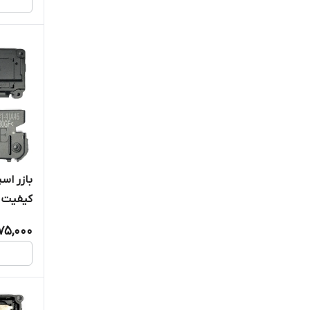
کیفیت ر
75,000