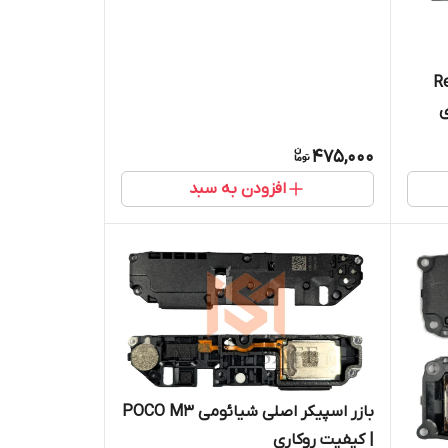
ومی Redmi
475,000
افزودن به سبد
بازر اسپیکر اصلی شیائومی POCO M3
| کیفیت روکاری