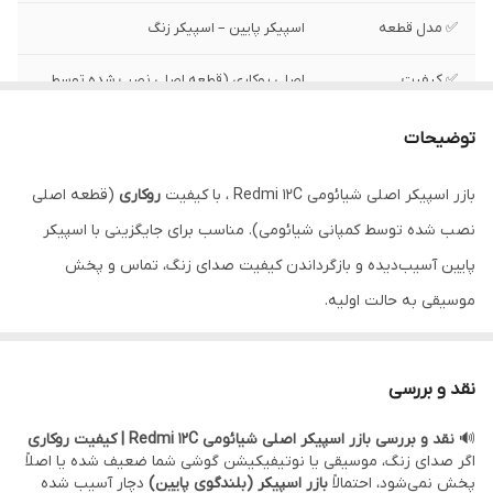
✅ مدل قطعه
اسپیکر پایین – اسپیکر زنگ
✅ کیفیت
اصلی روکاری (قطعه اصلی نصب شده توسط
کمپانی شیائومی )
توضیحات
✅ وضعیت تست
تست شده ، سالم
بازر اسپیکر اصلی شیائومی Redmi 12C ، با کیفیت
روکاری
(قطعه اصلی
نصب شده توسط کمپانی شیائومی). مناسب برای جایگزینی با اسپیکر
پایین آسیب‌دیده و بازگرداندن کیفیت صدای زنگ، تماس و پخش
موسیقی به حالت اولیه.
•••••••••••••
⚙️ مشخصات:
نقد و بررسی
• وضعیت: تست‌شده و سالم
🔊
نقد و بررسی بازر اسپیکر اصلی شیائومی Redmi 12C | کیفیت روکاری
• مدل قطعه: اسپیکر پایین – اسپیکر زنگ
اگر صدای زنگ، موسیقی یا نوتیفیکیشن گوشی شما ضعیف شده یا اصلاً
• کیفیت:
اصلی روکاری
(قطعه اصلی نصب شده توسط کمپانی شیائومی)
پخش نمی‌شود، احتمالاً
بازر اسپیکر (بلندگوی پایین)
دچار آسیب شده