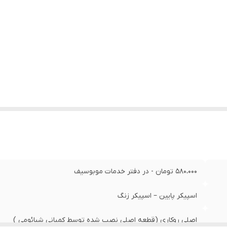
580،000 تومان - در دفتر خدمات موبوسیف
اسپیکر پایین – اسپیکر زنگ
اصلی روکاری (قطعه اصلی نصب شده توسط کمپانی شیائومی )