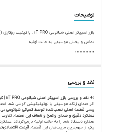
✅ وضعیت تست
توضیحات
بازر اسپیکر اصلی شیائومی 11T PRO ، با کیفیت
روکاری
(ق
تماس و پخش موسیقی به حالت اولیه.
•••••••••••••
⚙️ مشخصات:
• وضعیت: تست‌شده و سالم
• مدل قطعه: اسپیکر پایین – اسپیکر زنگ
نقد و بررسی
• کیفیت:
اصلی روکاری
(قطعه اصلی نصب شده توسط کمپ
🔊
نقد و بررسی بازر اسپیکر اصلی شیائومی 11T PRO | کیفیت روکاری
•••••••••••••
اگر صدای زنگ، موسیقی یا نوتیفیکیشن گوشی شما ضعیف 
🛠 ضمانت و خدمات:
یعنی
قطعه اصلی نصب‌شده توسط کمپانی شیائومی
می ب
عملکرد دقیق و صدای واضح و شفاف
این قطعه، تفاوت مح
• گارانتی اصالت کالا و سلامت فیزیکی قطعه
صدای دستگاه شما را به حالت اولیه بازمی‌گرداند. عم
• امکان
مراجعه حضوری برای خرید و نصب
سریع و بدون
یکی از مهم‌ترین مزیت‌های این قطعه،
قیمت اقتصادی‌تر 