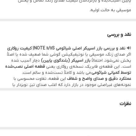
پایین آسیب‌دیده و بازگرداندن کیفیت صدای زنگ، تماس و پخش
موسیقی به حالت اولیه.
•••••••••••••
⚙️ مشخصات:
نقد و بررسی
• وضعیت: تست‌شده و سالم
🔊
نقد و بررسی بازر اسپیکر اصلی شیائومی NOTE 11/11S | کیفیت روکاری
• مدل قطعه: اسپیکر پایین – اسپیکر زنگ
اگر صدای زنگ، موسیقی یا نوتیفیکیشن گوشی شما ضعیف شده یا اصلاً
• کیفیت:
اصلی روکاری
(قطعه اصلی نصب شده توسط کمپانی شیائومی)
پخش نمی‌شود، احتمالاً
بازر اسپیکر (بلندگوی پایین)
دچار آسیب شده
است.. این قطعه‌ی فابریک، نسخه‌ی روکاری یعنی
قطعه اصلی نصب‌شده
•••••••••••••
توسط کمپانی شیائومی
می باشد و کاملاً تست‌شده و سالم است.
🛠 ضمانت و خدمات:
عملکرد دقیق و صدای واضح و شفاف
این قطعه، تفاوت محسوسی با
نمونه‌های غیراصلی موجود در بازار دارد که اغلب صدای تیز، نویزدار یا
• گارانتی اصالت کالا و سلامت فیزیکی قطعه
بلندی ناکافی دارند. این اسپیکر پس از نصب، کیفیت صدای دستگاه شما
را به حالت اولیه بازمی‌گرداند. عملکرد قطعه در مهلت تست مشخص
• امکان
مراجعه حضوری برای خرید و نصب
سریع و بدون دردسر قطعه
خواهد شد و تضمینی برای کیفیت آن در مقایسه با نمونه‌های کپی یا
نظرات
در
دفتر مرکزی موبو سیف – واحد خدمات
(تهران)
متفرقه محسوب می‌شود.
یکی از مهم‌ترین مزیت‌های این قطعه،
قیمت اقتصادی‌تر و در عین حال
•
ارسال به سراسر کشور
با بسته‌بندی ایمن و تحویل سریع
کیفیت بسیار بالاتر نسبت به قطعات غیراصلی
موجود در بازار است؛ چرا
•••••••••••••
که قطعات غیراصلی اغلب تفاوت زیادی در ساختار صدا، ظرافت نصب و
طول عمر دارند.