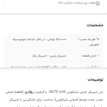
هفت روز ضمانت بازگشت کالا
مشخصات
🔧 هزینه نصب /
580،000 تومان - در دفتر خدمات موبوسیف
تعویض
✅ مدل قطعه
اسپیکر پایین – اسپیکر زنگ
✅ کیفیت
اصلی روکاری (قطعه اصلی نصب شده توسط
کمپانی شیائومی )
توضیحات
✅ وضعیت تست
تست شده ، سالم
بازر اسپیکر اصلی شیائومی NOTE 11/11S ، با کیفیت
روکاری
(قطعه اصلی
نصب شده توسط کمپانی شیائومی). مناسب برای جایگزینی با اسپیکر