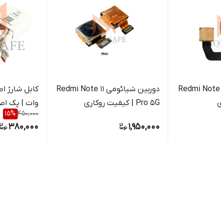
بین‌ شیائومی Redmi Note 9
دوربین‌ شیائومی Redmi Note 11
Pro 5G | کیفیت روکاری
وات | پک اص
15
%
450,000
380,000
1,950,000