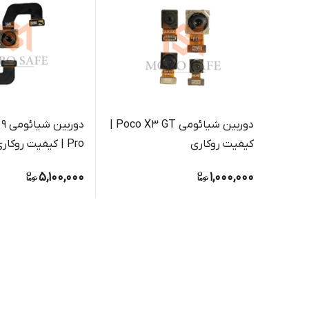
دوربین‌ شیائومی Poco X3 GT |
دور
کیفیت روکاری
Pro | کیفیت روکاری
5,100,000
1,000,000