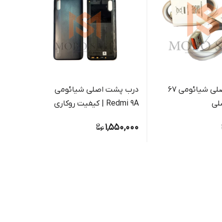
کابل شارژ اصلی شیائومی 67
درب پشت اصلی شیائومی
لی
Redmi 9A | کیفیت روکاری
کیفیت
,000
1,550,000