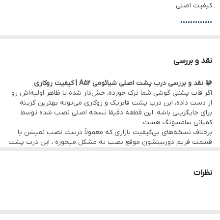
کیفیت اصلی.
•••••••••••••
🛠 ضمانت و خدمات:
• گارانتی اصالت کالا و سلامت فیزیکی قطعه
نقد و بررسی
• امکان
مراجعه حضوری برای خرید و نصب
سریع و بدون دردسر قطعه
🧩 نقد و بررسی درب پشت اصلی شیائومی A52 | کیفیت روکاری
در
دفتر مرکزی موبو سیف – واحد خدمات
(تهران)
اگر قاب پشتی گوشی شما ترک خورده، خش‌دار شده یا ظاهر اولیه‌اش رو
•
ارسال به سراسر کشور
با بسته‌بندی ایمن و تحویل سریع
از دست داده، این درب پشت فابریک و روکاری می‌تونه بهترین گزینه
برای جایگزینی باشه. این قطعه دقیقا نسخه اصلی نصب شده توسط
•••••••••••••
کمپانی سامسونگ هست.
💰
فروش تکی با قیمت عمده
و بدون واسطه
برخلاف نسخه‌های بی‌کیفیت بازاری که معمولاً درست نصب نمیشن یا
قسمت فریم دوربینشون موقع نصب به مشکل میخوره ، این درب پشت
اصل، کاملاً فیت بدنه بوده و هماهنگی رنگ، برش و مقاومت قابل توجهی
داره.
•••••••••••••
نظرات
✅ مزایای اصلی:
• کیفیت ساخت فابریک – درب نصب شده در کارخانه
• نصب آسان و دقیق – به‌دلیل وجود چسب و پد فابریک کارخانه
• لوگوی رسمی و ظاهر براق و شیک