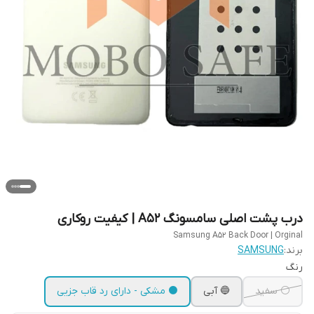
درب پشت اصلی سامسونگ A52 | کیفیت روکاری
Samsung A52 Back Door | Orginal
برند:
SAMSUNG
رنگ
⚪ سفید
🔵 آبی
⚫ مشکی - دارای رد قاب جزیی