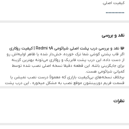
کیفیت اصلی.
•••••••••••••
🛠 ضمانت و خدمات:
• گارانتی اصالت کالا و سلامت فیزیکی قطعه
نقد و بررسی
• امکان
مراجعه حضوری برای خرید و نصب
سریع و بدون دردسر قطعه
🧩 نقد و بررسی درب پشت اصلی شیائومی Redmi 9A | کیفیت روکاری
در
دفتر مرکزی موبو سیف – واحد خدمات
(تهران)
اگر قاب پشتی گوشی شما ترک خورده، خش‌دار شده یا ظاهر اولیه‌اش رو
•
ارسال به سراسر کشور
با بسته‌بندی ایمن و تحویل سریع
از دست داده، این درب پشت فابریک و روکاری می‌تونه بهترین گزینه
برای جایگزینی باشه. این قطعه دقیقا نسخه اصلی نصب شده توسط
•••••••••••••
کمپانی شیائومی هست.
💰
فروش تکی با قیمت عمده
و بدون واسطه
برخلاف نسخه‌های بی‌کیفیت بازاری که معمولاً درست نصب نمیشن یا
قسمت فریم دوربینشون موقع نصب به مشکل میخوره ، این درب پشت
اصل، کاملاً فیت بدنه بوده و هماهنگی رنگ، برش و مقاومت قابل توجهی
داره.
•••••••••••••
نظرات
✅ مزایای اصلی:
• کیفیت ساخت فابریک – درب نصب شده در کارخانه
• نصب آسان و دقیق – به‌دلیل وجود چسب و پد فابریک کارخانه
• لوگوی رسمی و ظاهر براق و شیک