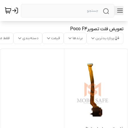
تعویض فلت تصویرPoco F4
پربازدیدترین
برندها
قیمت
دسته‌بندی
فقط م