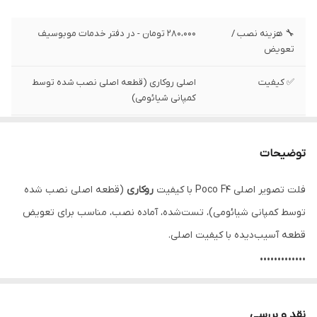
🔧 هزینه نصب /
280،000 تومان - در دفتر خدمات موبوسیف
تعویض
✅ کیفیت
اصلی روکاری (قطعه اصلی نصب شده توسط
کمپانی شیائومی)
✅ وضعیت تست
تست شده ، سالم
توضیحات
✅ موقعیت نصب
رابط بین ال سی دی و برد اصلی
فلت تصویر اصلی Poco F4 با کیفیت
روکاری
(قطعه اصلی نصب شده
توسط کمپانی شیائومی)، تست‌شده، آماده نصب، مناسب برای تعویض
قطعه آسیب‌دیده با کیفیت اصلی.
•••••••••••••
⚙️ مشخصات:
• وضعیت: تست‌شده و سالم
نقد و بررسی