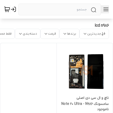
lcd n986
جدیدترین
برندها
قیمت
دسته‌بندی
فقط محص
تاچ و ال سی دی اصلی
سامسونگ Note 20 Ultra - N986
ناموجود
با فریم | کیفیت روکاری