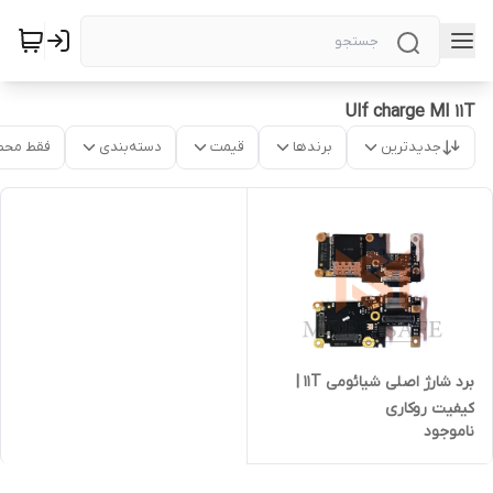
Ulf charge MI 11T
جدیدترین
برندها
قیمت
دسته‌بندی
فقط محص
برد شارژ اصلی شیائومی 11T |
کیفیت روکاری
ناموجود