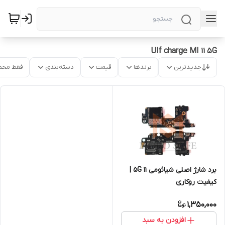
Ulf charge MI 11 5G
جدیدترین
برندها
قیمت
دسته‌بندی
فقط محص
برد شارژ اصلی شیائومی 11 5G |
کیفیت روکاری
1,350,000
افزودن به سبد