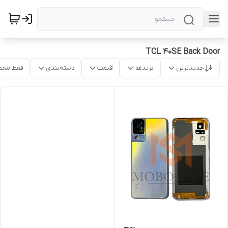
TCL 40SE Back Door
جدیدترین
برندها
قیمت
دسته‌بندی
فقط محص