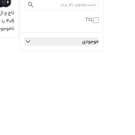
TCL
40R با فریم | کیفیت روکاری
ناموجود
موجودی