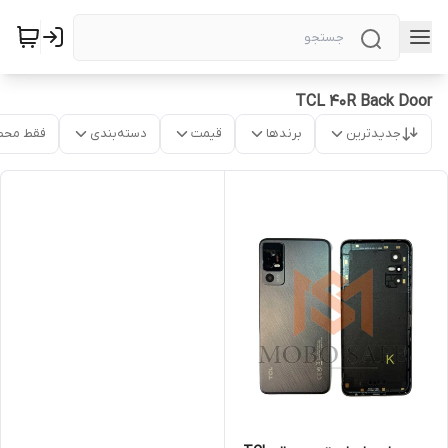
TCL 40R Back Door
جدیدترین
برندها
قیمت
دسته‌بندی
فقط محص