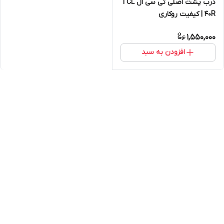
درب پشت اصلی تی سی ال TCL
40R | کیفیت روکاری
1,550,000
افزودن به سبد