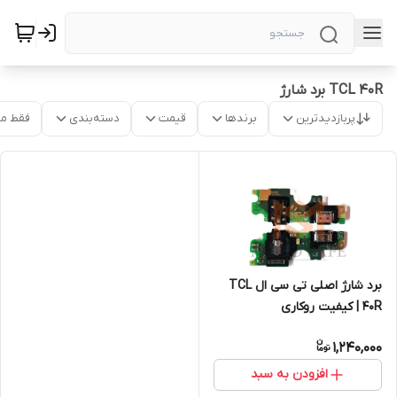
TCL 40R برد شارژ
پربازدیدترین
برندها
قیمت
دسته‌بندی
فقط م
برد شارژ اصلی تی سی ال TCL
40R | کیفیت روکاری
1,240,000
افزودن به سبد