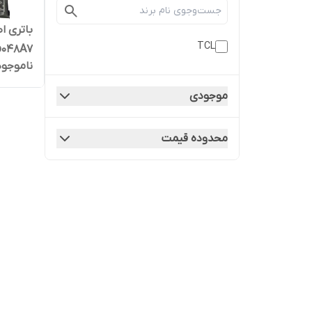
TCL
TLp048A7 | کیفی
ناموجود
موجودی
محدوده قیمت