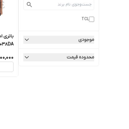
TCL
موجودی
TLp038DA | کیفی
500,000
محدوده قیمت