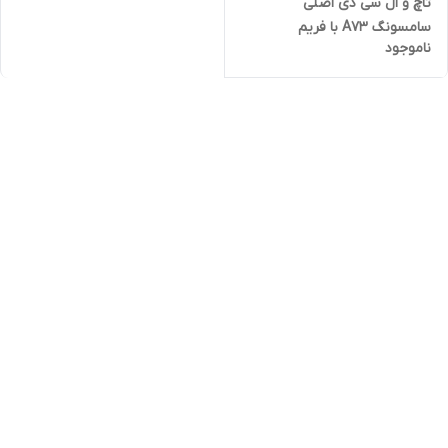
تاچ و ال سی دی اصلی
سامسونگ A73 با فریم
ناموجود