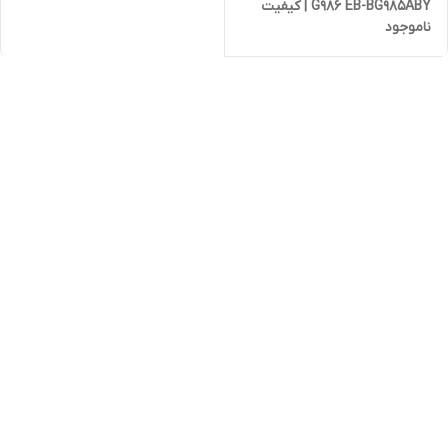
G986 EB-BG985ABY | کیفیت
ناموجود
روکاری