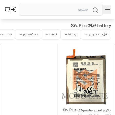
S20 Plus G986 battery
جدیدترین
برندها
قیمت
دسته‌بندی
فقط محص
باتری اصلی سامسونگ S20 Plus