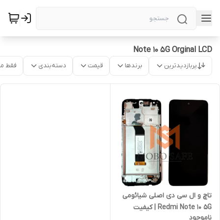
Note 10 5G Orginal LCD
پربازدیدترین
برندها
قیمت
دسته‌بندی
فقط م
تاچ و ال سی دی اصلی شیائومی
Redmi Note 10 5G | کیفیت
ناموجود
روکاری