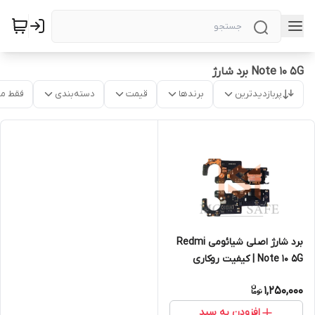
Note 10 5G برد شارژ
پربازدیدترین
برندها
قیمت
دسته‌بندی
فقط م
برد شارژ اصلی شیائومی Redmi
Note 10 5G | کیفیت روکاری
1,250,000
افزودن به سبد