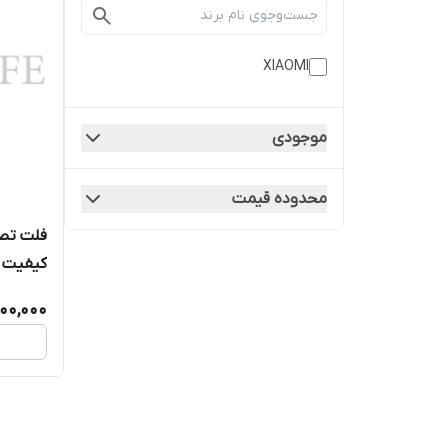
XIAOMI
موجودی
محدوده قیمت
کیفیت ر
00,000