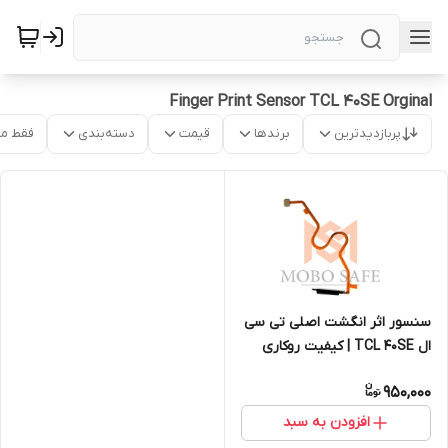
Finger Print Sensor TCL 40SE Orginal
پربازدیدترین
برندها
قیمت
دسته‌بندی
فقط م
سنسور اثر انگشت اصلی تی سی
ال TCL 40SE | کیفیت روکاری
950,000
افزودن به سبد