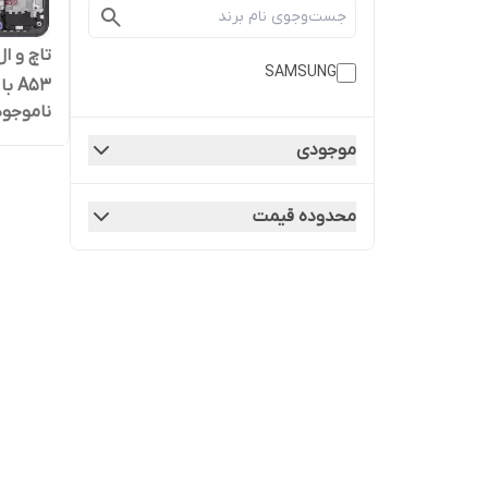
تاچ و 
SAMSUNG
A53 با فریم
ناموجود
موجودی
محدوده قیمت