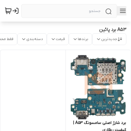
A53 برد پائین
جدیدترین
برندها
قیمت
دسته‌بندی
فقط محص
برد شارژ اصلی سامسونگ A53 |
کیفیت روکاری