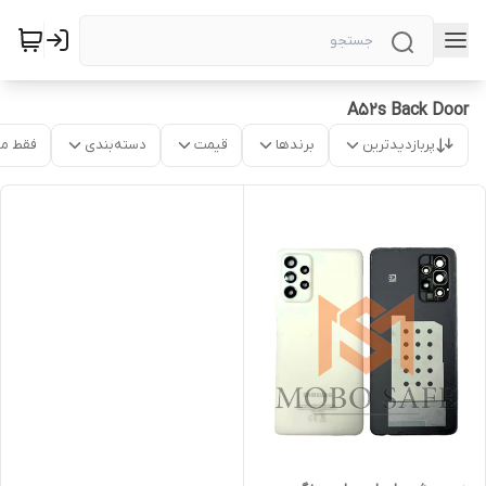
A52s Back Door
پربازدیدترین
برندها
قیمت
دسته‌بندی
فقط م