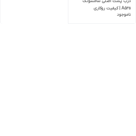
درب پشت اصلی سامسونگ
A52s | کیفیت روکاری
ناموجود