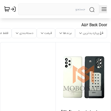
A52 Back Door
پربازدیدترین
برندها
قیمت
دسته‌بندی
فقط م