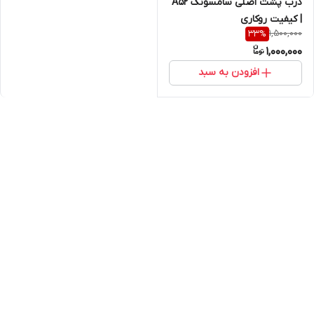
درب پشت اصلی سامسونگ A52
| کیفیت روکاری
1,500,000
33
%
1,000,000
افزودن به سبد