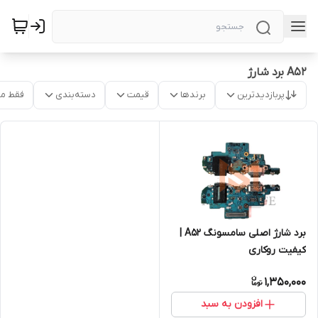
A52 برد شارژ
پربازدیدترین
برندها
قیمت
دسته‌بندی
فقط م
برد شارژ اصلی سامسونگ A52 |
کیفیت روکاری
1,350,000
افزودن به سبد