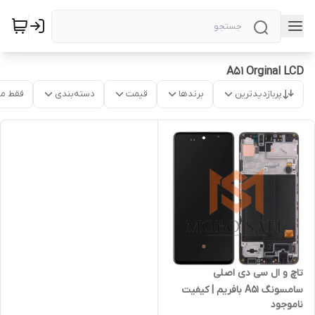
A51 Orginal LCD
پربازدیدترین
برندها
قیمت
دسته‌بندی
فقط م
تاچ و ال سی دی اصلی
سامسونگ A51 بافریم | کیفیت
ناموجود
شرکتی