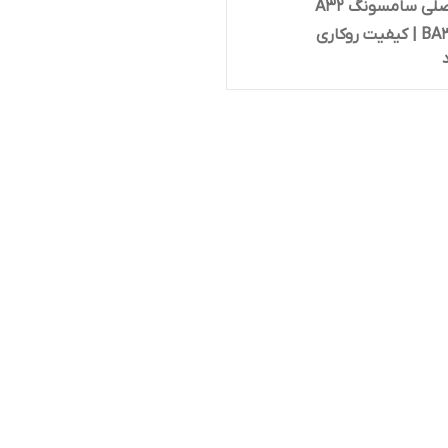
باتری اصلی سامسونگ A32
ت روکاری