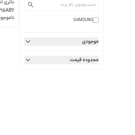
BA315ABY | کیفی
ناموجود
SAMSUNG
موجودی
محدوده قیمت