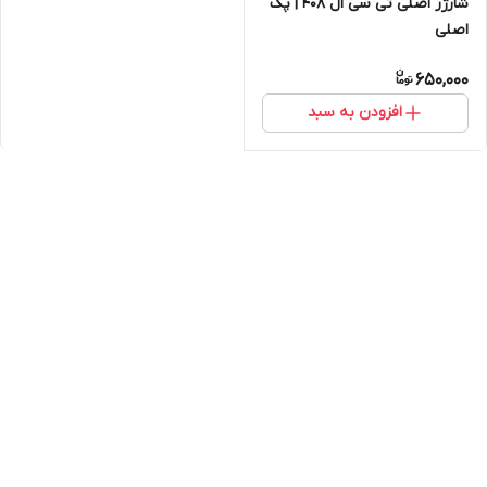
شارژر اصلی تی سی ال 408 | پک
اصلی
650,000
افزودن به سبد