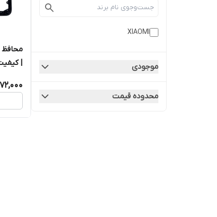
XIAOMI
| کیفیت
موجودی
72,000
محدوده قیمت