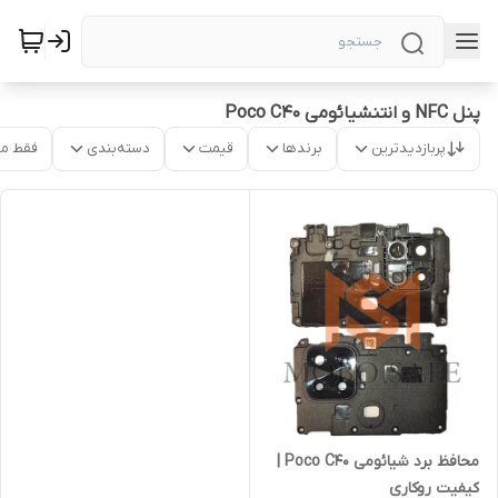
پنل NFC و انتنشیائومی Poco C40
پربازدیدترین
برندها
قیمت
دسته‌بندی
فقط م
محافظ برد شیائومی Poco C40 |
کیفیت روکاری