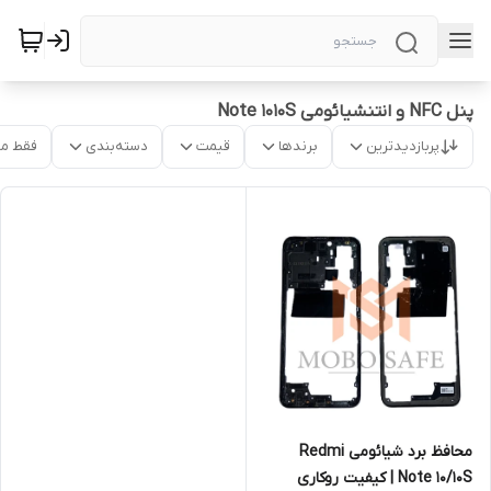
پنل NFC و انتنشیائومی Note 1010S
پربازدیدترین
برندها
قیمت
دسته‌بندی
فقط م
محافظ برد شیائومی Redmi
Note 10/10S | کیفیت روکاری