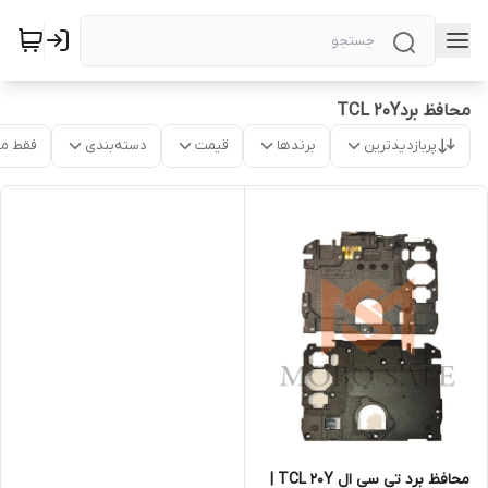
محافظ بردTCL 20Y
پربازدیدترین
برندها
قیمت
دسته‌بندی
فقط م
محافظ برد تی سی ال TCL 20Y |