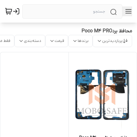
محافظ بردPoco M4 PRO
پربازدیدترین
برندها
قیمت
دسته‌بندی
فقط م