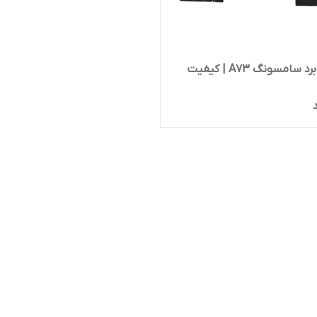
محافظ برد سامسونگ A73 | کیفیت