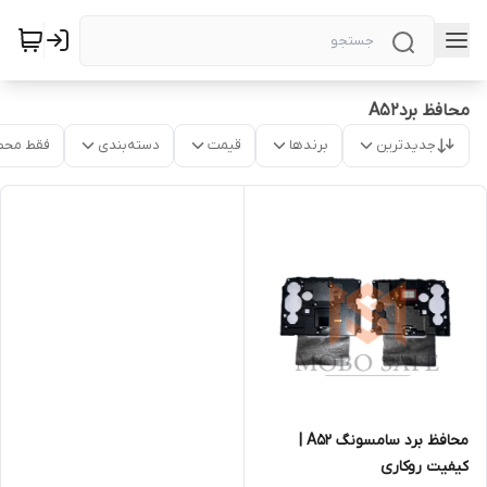
محافظ بردA52
جدیدترین
برندها
قیمت
دسته‌بندی
فقط محص
محافظ برد سامسونگ A52 |
کیفیت روکاری