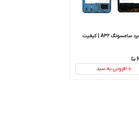
محافظ برد سامسونگ A32 | کیفیت
6
افزودن به سبد