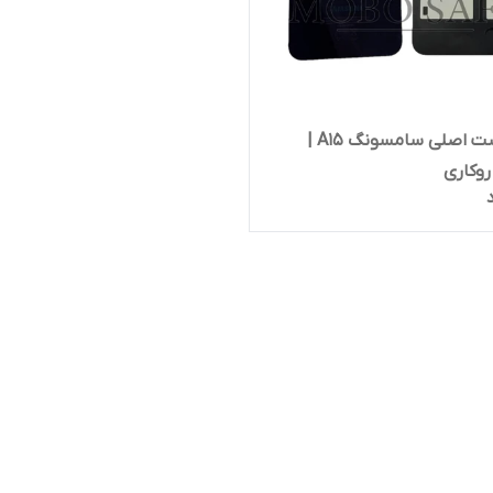
درب پشت اصلی سامسونگ A15 |
وکاری