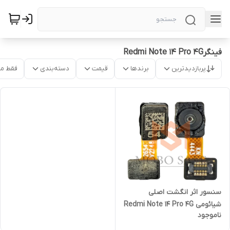
فینگرRedmi Note 14 Pro 4G
پربازدیدترین
برندها
قیمت
دسته‌بندی
فقط م
سنسور اثر انگشت اصلی
شیائومی Redmi Note 14 Pro 4G
ناموجود
| کیفیت روکاری