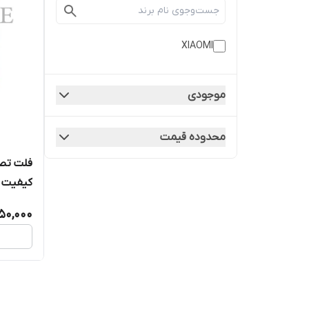
XIAOMI
موجودی
محدوده قیمت
کیفیت ر
50,000