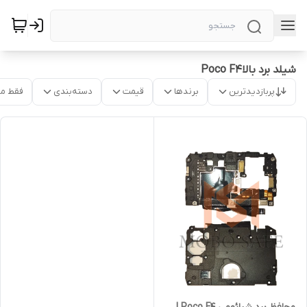
شیلد برد بالاPoco F4
پربازدیدترین
برندها
قیمت
دسته‌بندی
فقط م