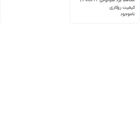
محافظ برد شیائومی Poco F4 |
کیفیت روکاری
ناموجود