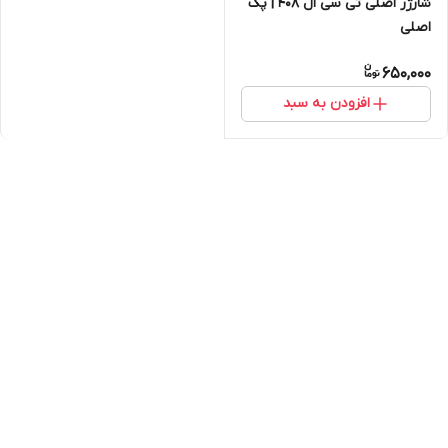
شارژر اصلی تی سی ال 408 | پک
اصلی
650,000
افزودن به سبد