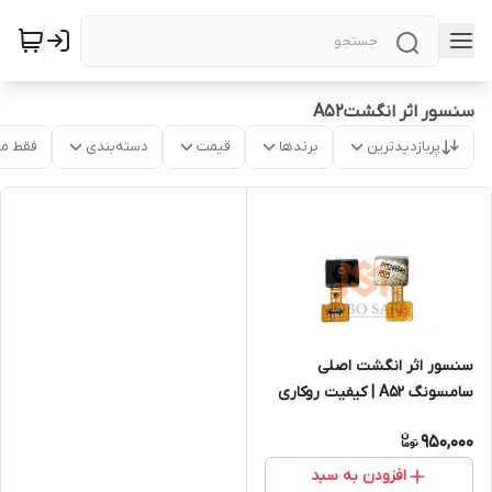
سنسور اثر انگشتA52
پربازدیدترین
برندها
قیمت
دسته‌بندی
فقط م
سنسور اثر انگشت اصلی
سامسونگ A52 | کیفیت روکاری
950,000
افزودن به سبد