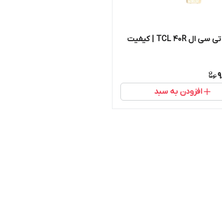
دوربین‌ تی سی ال TCL 40R | کیفیت
9
افزودن به سبد