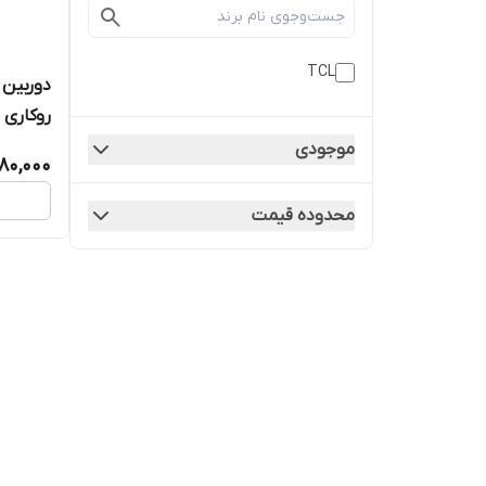
TCL
روکاری
موجودی
80,000
محدوده قیمت