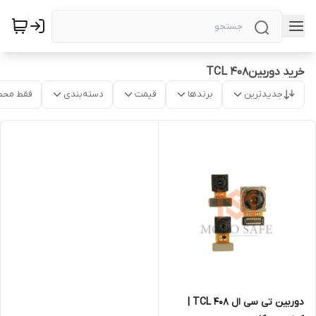
خرید دوربینTCL 408
جدیدترین
برندها
قیمت
دسته‌بندی
فقط محص
دوربین‌ تی سی ال TCL 408 |