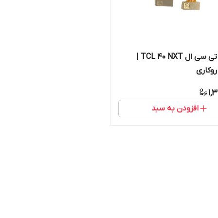
دوربین‌ تی سی ال TCL 40 NXT |
وکاری
1,
افزودن به سبد