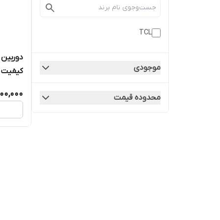
TCL
موجودی
کیفیت ر
300,000
محدوده قیمت