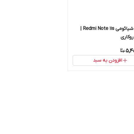
دوربین‌ شیائومی Redmi Note 11s |
وکاری
5,4
افزودن به سبد